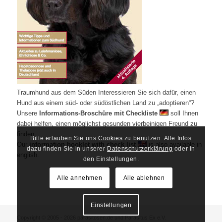
Traumhund aus dem Süden Interessieren Sie sich dafür, einen
Hund aus einem süd- oder südöstlichen Land zu „adoptieren“?
Unsere
Informations-Broschüre mit Checkliste
soll Ihnen
dabei helfen, einen möglichst gesunden vierbeinigen Freund zu
finden.
Bitte erlauben Sie uns
Cookies
zu benutzen. Alle Infos
Our
information booklet with check list
is also available in
dazu finden Sie in unserer
Datenschutzerklärung
oder in
english.
den Einstellungen.
Alle annehmen
Alle ablehnen
Einstellungen
Copyright © 2005 - 2026 parasitosen.de und Parasitus Ex e.V.