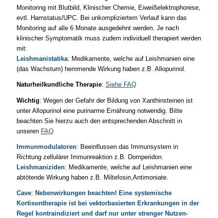
Monitoring mit Blutbild, Klinischer Chemie, Eiweißelektrophorese,
evtl. Harnstatus/UPC. Bei unkompliziertem Verlauf kann das
Monitoring auf alle 6 Monate ausgedehnt werden. Je nach
klinischer Symptomatik muss zudem individuell therapiert werden
mit:
Leishmanistatika
: Medikamente, welche auf Leishmanien eine
(das Wachstum) hemmende Wirkung haben z.B. Allopurinol.
Naturheilkundliche Therapie
:
Siehe FAQ
Wichtig
: Wegen der Gefahr der Bildung von Xanthinsteinen ist
unter Allopurinol eine purinarme Ernährung notwendig. Bitte
beachten Sie hierzu auch den entsprechenden Abschnitt in
unseren
FAQ
Immunmodulatoren
: Beeinflussen das Immunsystem in
Richtung zellulärer Immunreaktion z.B. Domperidon.
Leishmaniziden
: Medikamente, welche auf Leishmanien eine
abtötende Wirkung haben z.B. Miltefosin,Antimoniate.
Cave
:
Nebenwirkungen beachten! Eine systemische
Kortisontherapie ist bei vektorbasierten Erkrankungen in der
Regel kontraindiziert und darf nur unter strenger Nutzen-