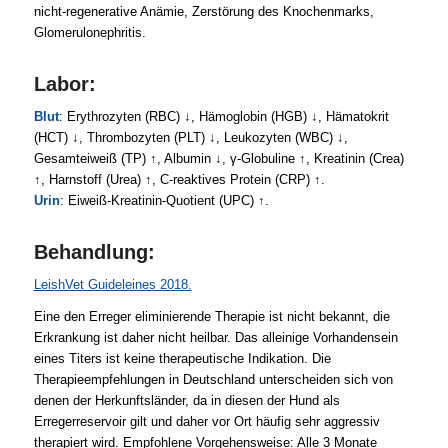
nicht-regenerative Anämie, Zerstörung des Knochenmarks,
Glomerulonephritis.
Labor:
Blut
: Erythrozyten (RBC) ↓, Hämoglobin (HGB) ↓, Hämatokrit
(HCT) ↓, Thrombozyten (PLT) ↓, Leukozyten (WBC) ↓,
Gesamteiweiß (TP) ↑, Albumin ↓, γ-Globuline ↑, Kreatinin (Crea)
↑, Harnstoff (Urea) ↑, C-reaktives Protein (CRP) ↑.
Urin
: Eiweiß-Kreatinin-Quotient (UPC) ↑.
Behandlung:
LeishVet Guideleines 2018.
Eine den Erreger eliminierende Therapie ist nicht bekannt, die
Erkrankung ist daher nicht heilbar. Das alleinige Vorhandensein
eines Titers ist keine therapeutische Indikation. Die
Therapieempfehlungen in Deutschland unterscheiden sich von
denen der Herkunftsländer, da in diesen der Hund als
Erregerreservoir gilt und daher vor Ort häufig sehr aggressiv
therapiert wird. Empfohlene Vorgehensweise: Alle 3 Monate