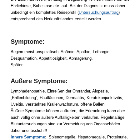
Ehrlichiose, Babesiose etc. auf. Bei der Diagnostik muss daher
unbedingt ein komplettes Reiseprofil (
Untersuchungsauftrag
)
entsprechend des Herkunftslandes erstellt werden.
Symptome:
Beginn meist unspezifisch: Anämie, Apathie, Lethargie,
Desquamation, Appetitlosigkeit, Abmagerung.
Später:
Äußere Symptome:
Lymphadenopathie, Einreißen der Ohrränder, Alopezie,
„Brillenbildung“, Hautläsionen, Dermatitis, Keratokonjunktivitis,
Uveitis, verstärktes Krallenwachstum, offene Ballen.
Äußere Symptome können auftreten, die Erkrankung kann aber
auch völlig ohne äußere Auffälligkeiten verlaufen. Regelmäßige
Blutuntersuchungen sind zur Vermeidung von Organschäden
daher unerlässlich!!!
Innere Symptome
: Splenomegalie, Hepatomegalie, Proteinurie,