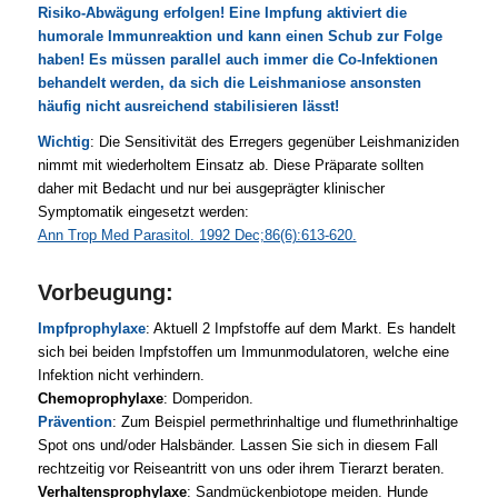
Risiko-Abwägung erfolgen! Eine Impfung aktiviert die
humorale Immunreaktion und kann einen Schub zur Folge
haben! Es müssen parallel auch immer die Co-Infektionen
behandelt werden, da sich die Leishmaniose ansonsten
häufig nicht ausreichend stabilisieren lässt!
Wichtig
: Die Sensitivität des Erregers gegenüber Leishmaniziden
nimmt mit wiederholtem Einsatz ab. Diese Präparate sollten
daher mit Bedacht und nur bei ausgeprägter klinischer
Symptomatik eingesetzt werden:
Ann Trop Med Parasitol. 1992 Dec;86(6):613-620.
Vorbeugung:
Impfprophylaxe
: Aktuell 2 Impfstoffe auf dem Markt. Es handelt
sich bei beiden Impfstoffen um Immunmodulatoren, welche eine
Infektion nicht verhindern.
Chemoprophylaxe
: Domperidon.
Prävention
: Zum Beispiel permethrinhaltige und flumethrinhaltige
Spot ons und/oder Halsbänder. Lassen Sie sich in diesem Fall
rechtzeitig vor Reiseantritt von uns oder ihrem Tierarzt beraten.
Verhaltensprophylaxe
: Sandmückenbiotope meiden. Hunde