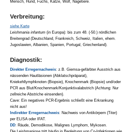
Mensch, Hund, Fuchs, Katze, Wolf, Nagetiere.
Verbreitung:
siehe Karte
Leishmania infantum
(in Europa): bis zum 48. (-50.) nördlichen
Breitengrad (Deutschland, Frankreich, Schweiz, Italien, ehem.
Jugoslawien, Albanien, Spanien, Portugal, Griechenland).
Diagnostik:
Direkter Erregernachweis
: z.B. Giemsa-gefärbter Ausstrich aus
nässenden Hautläsionen (Abklatschpräparat),
Kniekehllymphknoten (Biopsie), Knochenmark (Biopsie) und/oder
PCR aus Blut/Knochenmark/Konjunktivalabstrich (Achtung: Nur
zellreiche Abstriche einsenden).
Cave: Ein negatives PCR-Ergebnis schließt eine Erkrankung
nicht aus!
Indirekter Erregernachweis
: Nachweis von Antikörpern (Titer)
per ELISA oder IFAT.
DD
: Räude, Demodikose, Malignes Lymphom, Mykosen.
Die Leishmaniose tritt häufig in Begleitung von Co-Infektionen wie