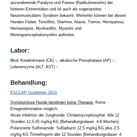
aszendierende Paralyse und Parese (Radikuloneuritis) der
hinteren Extremitäten und ist auch als sogenanntes
Neuromuskuläres Syndrom bekannt. Weiterhin können bei diesen
Hunden Fieber, Tonsillitis, Diarrhoe, Ataxie, Tremor, Hemiparese,
Hemianopsie, Myokarditis, Myositis und
Meningoenzephalomyelitis auftreten.
Labor:
Blut:
Kreatinkinase (CK) ↑, alkalische Phosphatase (AP) ↑,
Leberenzyme (ALT, AST) ↑.
Behandlung:
ESCCAP Guidelines 2013.
Symptomlose Hunde benötigen keine Therapie.
Keine
Erregerelimination möglich.
Akute Infektion der Junghunde: Clindamycinphosphat: Alle 12
Stunden 12,5-25 mg/kg KG (Behandlungsdauer: 4-8 Wochen).
Potenzierte Sulfonamide: Sulfadiazin 12,5 mg/kg KG plus 2,5
mg/kg KG Trimethoprim alle 12 Stunden (Behandlungsdauer: 4