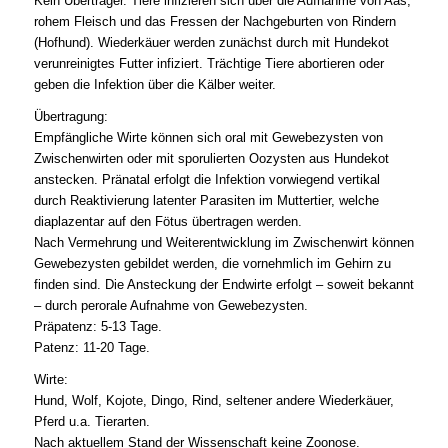
Kein Überträger. Tiere infizieren sich über die Aufnahme von Aas,
rohem Fleisch und das Fressen der Nachgeburten von Rindern
(Hofhund). Wiederkäuer werden zunächst durch mit Hundekot
verunreinigtes Futter infiziert. Trächtige Tiere abortieren oder
geben die Infektion über die Kälber weiter.
Übertragung:
Empfängliche Wirte können sich oral mit Gewebezysten von
Zwischenwirten oder mit sporulierten Oozysten aus Hundekot
anstecken. Pränatal erfolgt die Infektion vorwiegend vertikal
durch Reaktivierung latenter Parasiten im Muttertier, welche
diaplazentar auf den Fötus übertragen werden.
Nach Vermehrung und Weiterentwicklung im Zwischenwirt können
Gewebezysten gebildet werden, die vornehmlich im Gehirn zu
finden sind. Die Ansteckung der Endwirte erfolgt – soweit bekannt
– durch perorale Aufnahme von Gewebezysten.
Präpatenz: 5-13 Tage.
Patenz: 11-20 Tage.
Wirte:
Hund, Wolf, Kojote, Dingo, Rind, seltener andere Wiederkäuer,
Pferd u.a. Tierarten.
Nach aktuellem Stand der Wissenschaft keine Zoonose.