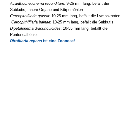
Acanthocheilonema reconditum
: 9-26 mm lang, befällt die
Subkutis, innere Organe und Körperhöhlen.
Cercopithifilaria grassii
: 10-25 mm lang, befällt die Lymphknoten.
Cercopithifilaria bainae
: 10-25 mm lang, befällt die Subkutis.
Dipetalonema dracunculoides
: 10-55 mm lang, befällt die
Peritonealhöhle.
Dirofilaria repens
ist eine Zoonose!
Helfen Sie mit, parasitäre
Erkrankungen zu bekämpfen.
Werden Sie
Mitglied
in