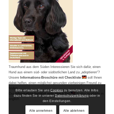
Traumhund aus dem Süden Interessieren Sie sich dafür, einen
Hund aus einem süd- oder südöstlichen Land zu „adoptieren“?
Unsere
Informations-Broschüre mit Checkliste
soll Ihnen
dabei helfen, einen möglichst gesunden vierbeinigen Freund zu
finden.
Bitte erlauben Sie uns
Cookies
zu benutzen. Alle Infos
Our
information booklet with check list
is also available in
dazu finden Sie in unserer
Datenschutzerklärung
oder in
english.
den Einstellungen.
Alle annehmen
Alle ablehnen