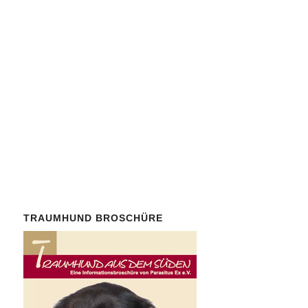
unserem gemeinnützigen
Verein
Parasitus Ex e. V.
!
Der Mindestbeitrag ist mit 30
Euro/Jahr bewusst niedrig.
Auch
Spenden
von
Nichtmitgliedern sind herzlich
willkommen.
TRAUMHUND BROSCHÜRE