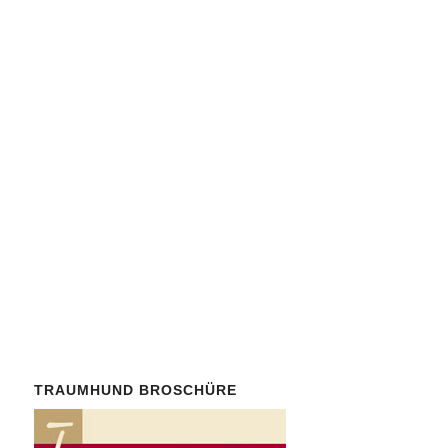
Helfen Sie mit, parasitäre
Erkrankungen zu bekämpfen.
Werden Sie
Mitglied
in
unserem gemeinnützigen
Verein
Parasitus Ex e. V.
!
Der Mindestbeitrag ist mit 30
Euro/Jahr bewusst niedrig.
Auch
Spenden
von
Nichtmitgliedern sind herzlich
willkommen.
TRAUMHUND BROSCHÜRE