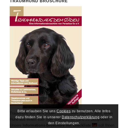
TRAUMHUND BROSCHÜRE
Bitte erlauben Sie uns
Cookies
zu benutzen. Alle Infos
Traumhund aus dem Süden Interessieren Sie sich dafür, einen
dazu finden Sie in unserer
Datenschutzerklärung
oder in
Hund aus einem süd- oder südöstlichen Land zu „adoptieren“?
den Einstellungen.
Unsere
Informations-Broschüre mit Checkliste
soll Ihnen