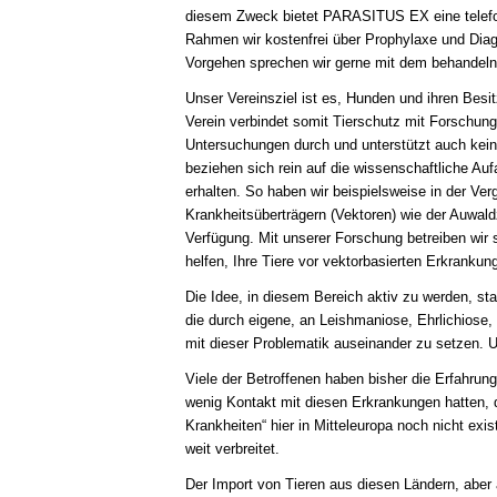
diesem Zweck bietet PARASITUS EX eine telefoni
Rahmen wir kostenfrei über Prophylaxe und Diag
Vorgehen sprechen wir gerne mit dem behandelnd
Unser Vereinsziel ist es, Hunden und ihren Besit
Verein verbindet somit Tierschutz mit Forschung
Untersuchungen durch und unterstützt auch kei
beziehen sich rein auf die wissenschaftliche Au
erhalten. So haben wir beispielsweise in der V
Krankheitsüberträgern (Vektoren) wie der Auwald
Verfügung. Mit unserer Forschung betreiben wir s
helfen, Ihre Tiere vor vektorbasierten Erkranku
Die Idee, in diesem Bereich aktiv zu werden, s
die durch eigene, an Leishmaniose, Ehrlichiose, 
mit dieser Problematik auseinander zu setzen. 
Viele der Betroffenen haben bisher die Erfahrun
wenig Kontakt mit diesen Erkrankungen hatten, 
Krankheiten“ hier in Mitteleuropa noch nicht exi
weit verbreitet.
Der Import von Tieren aus diesen Ländern, aber