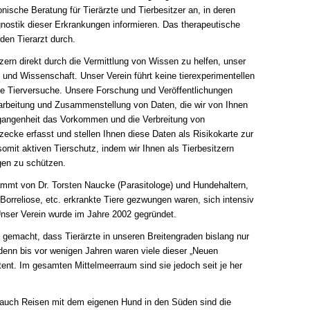
sche Beratung für Tierärzte und Tierbesitzer an, in deren
nostik dieser Erkrankungen informieren. Das therapeutische
en Tierarzt durch.
zern direkt durch die Vermittlung von Wissen zu helfen, unser
 und Wissenschaft. Unser Verein führt keine tierexperimentellen
ne Tierversuche. Unsere Forschung und Veröffentlichungen
farbeitung und Zusammenstellung von Daten, die wir von Ihnen
ergangenheit das Vorkommen und die Verbreitung von
zecke erfasst und stellen Ihnen diese Daten als Risikokarte zur
omit aktiven Tierschutz, indem wir Ihnen als Tierbesitzern
ngen zu schützen.
tammt von Dr. Torsten Naucke (Parasitologe) und Hundehaltern,
Borreliose, etc. erkrankte Tiere gezwungen waren, sich intensiv
Unser Verein wurde im Jahre 2002 gegründet.
g gemacht, dass Tierärzte in unseren Breitengraden bislang nur
denn bis vor wenigen Jahren waren viele dieser „Neuen
stent. Im gesamten Mittelmeerraum sind sie jedoch seit je her
 auch Reisen mit dem eigenen Hund in den Süden sind die