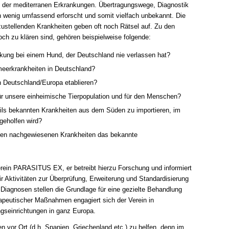
g der mediterranen Erkrankungen. Übertragungswege, Diagnostik
 wenig umfassend erforscht und somit vielfach unbekannt. Die
ustellenden Krankheiten geben oft noch Rätsel auf. Zu den
ch zu klären sind, gehören beispielweise folgende:
ung bei einem Hund, der Deutschland nie verlassen hat?
lmeerkrankheiten in Deutschland?
n Deutschland/Europa etablieren?
für unsere einheimische Tierpopulation und für den Menschen?
teils bekannten Krankheiten aus dem Süden zu importieren, im
geholfen wird?
mten nachgewiesenen Krankheiten das bekannte
rein PARASITUS EX, er betreibt hierzu Forschung und informiert
r Aktivitäten zur Überprüfung, Erweiterung und Standardisierung
Diagnosen stellen die Grundlage für eine gezielte Behandlung
rapeutischer Maßnahmen engagiert sich der Verein in
gseinrichtungen in ganz Europa.
en vor Ort (d.h. Spanien, Griechenland etc.) zu helfen, denn im