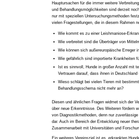
Hauptursachen für die immer weitere Verbreitun
und Behandlungsmöglichkeiten sind derzeit noch
nur mit speziellen Untersuchungsmethoden festz
vielen Fragestellungen, die in diesem Rahmen no
Wie kommt es zu einer Leishmaniose-Erkrank
Wie verbreitet sind die Überträger von Mitte
Wie können sich außereuropäische Erreger i
Wie gefährlich sind importierte Krankheiten 
Ist es sinnvoll, Hunde in großer Anzahl mit 
Vertrauen darauf, dass ihnen in Deutschland 
Wieso schlägt bei vielen Tieren mit bestim
Behandlungsschema nicht mehr an?
Diesen und ähnlichen Fragen widmet sich der Ve
über neue Erkenntnisse. Des Weiteren fördern wi
von Diagnostikmethoden, denn nur zuverlässige 
dar. Auch im Bereich der Entwicklung neuer the
Zusammenarbeit mit Universitäten und Forschun
Ein weiteres Vereinsziel ist es, erkrankten Hund