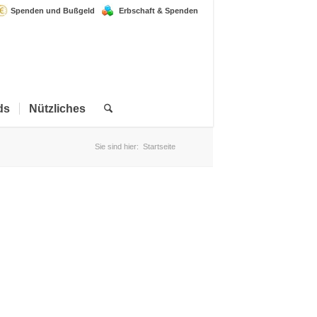
Spenden und Bußgeld
Erbschaft & Spenden
ds
Nützliches
Sie sind hier:
Startseite
Helfen Sie mit, parasitäre
Erkrankungen zu bekämpfen.
Werden Sie
Mitglied
in
unserem gemeinnützigen