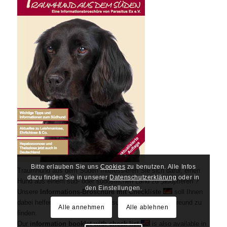
Bitte erlauben Sie uns
Cookies
zu benutzen. Alle Infos
Traumhund aus dem Süden Interessieren Sie sich dafür, einen
dazu finden Sie in unserer
Datenschutzerklärung
oder in
Hund aus einem süd- oder südöstlichen Land zu „adoptieren“?
den Einstellungen.
Unsere
Informations-Broschüre mit Checkliste
soll Ihnen
dabei helfen, einen möglichst gesunden vierbeinigen Freund zu
Alle annehmen
Alle ablehnen
finden.
Our
information booklet with check list
is also available in