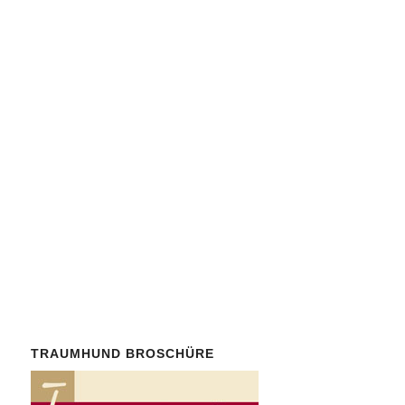
Helfen Sie mit, parasitäre
Erkrankungen zu bekämpfen.
Werden Sie
Mitglied
in
unserem gemeinnützigen
Verein
Parasitus Ex e. V.
!
Der Mindestbeitrag ist mit 30
Euro/Jahr bewusst niedrig.
Auch
Spenden
von
Nichtmitgliedern sind herzlich
willkommen.
TRAUMHUND BROSCHÜRE