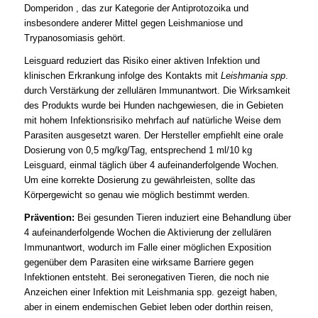
Domperidon , das zur Kategorie der Antiprotozoika und
insbesondere anderer Mittel gegen Leishmaniose und
Trypanosomiasis gehört.
Leisguard reduziert das Risiko einer aktiven Infektion und
klinischen Erkrankung infolge des Kontakts mit
Leishmania spp
.
durch Verstärkung der zellulären Immunantwort. Die Wirksamkeit
des Produkts wurde bei Hunden nachgewiesen, die in Gebieten
mit hohem Infektionsrisiko mehrfach auf natürliche Weise dem
Parasiten ausgesetzt waren. Der Hersteller empfiehlt eine orale
Dosierung von 0,5 mg/kg/Tag, entsprechend 1 ml/10 kg
Leisguard, einmal täglich über 4 aufeinanderfolgende Wochen.
Um eine korrekte Dosierung zu gewährleisten, sollte das
Körpergewicht so genau wie möglich bestimmt werden.
Prävention:
Bei gesunden Tieren induziert eine Behandlung über
4 aufeinanderfolgende Wochen die Aktivierung der zellulären
Immunantwort, wodurch im Falle einer möglichen Exposition
gegenüber dem Parasiten eine wirksame Barriere gegen
Infektionen entsteht. Bei seronegativen Tieren, die noch nie
Anzeichen einer Infektion mit Leishmania spp. gezeigt haben,
aber in einem endemischen Gebiet leben oder dorthin reisen,