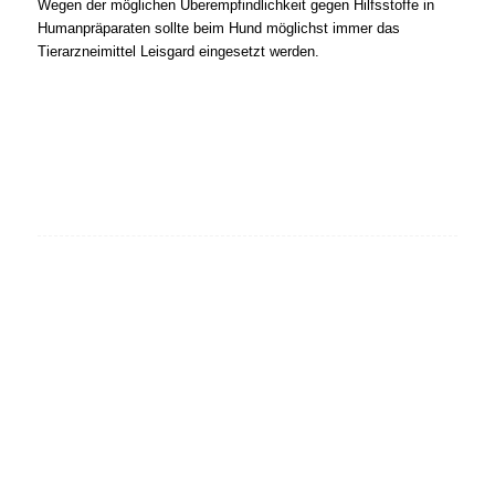
Wegen der möglichen Überempfindlichkeit gegen Hilfsstoffe in
Humanpräparaten sollte beim Hund möglichst immer das
Tierarzneimittel Leisgard eingesetzt werden.
Helfen Sie mit, parasitäre
Erkrankungen zu bekämpfen.
Werden Sie
Mitglied
in
unserem gemeinnützigen
Verein
Parasitus Ex e. V.
!