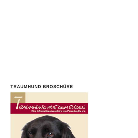
Der Mindestbeitrag ist mit 30
Euro/Jahr bewusst niedrig.
Auch
Spenden
von
Nichtmitgliedern sind herzlich
willkommen.
TRAUMHUND BROSCHÜRE