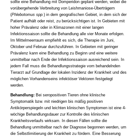
sollte eine Behandlung mit Domperidon geplant werden, wobei die
vorübergehende Verbreitung von Leishmaniose-Überträgern
(
Phlebotomus spp.
) in dem geografischen Gebiet, in dem sich der
Patient aufhält oder reist, zu berücksichtigen ist. In Gebieten mit
hoher Prävalenz oder in Klimazonen mit einer langen
Infektionssaison sollte die Behandlung alle vier Monate erfolgen.
Im Mittelmeerraum empfiehlt es sich, die Therapie im Juni,
Oktober und Februar durchzuführen. In Gebieten mit geringer
Prävalenz kann eine Behandlung zu Beginn und eine weitere
unmittelbar nach Ende der Infektionssaison ausreichend sein. In
jedem Fall muss die Behandlungsstrategie vom behandelnden
Tierarzt auf Grundlage der lokalen Inzidenz der Krankheit und des
möglichen Vorhandenseins infektiöser Vektoren festgelegt
werden.
Behandlung:
Bei seropositiven Tieren ohne klinische
Symptomatik bzw. mit niedrigen bis mäßig positiven
Antikörperspiegeln und leichten klinischen Symptomen ist eine 4-
wöchige Behandlungsdauer zur Kontrolle des klinischen
Krankheitsverlaufs wirksam. In diesen Fällen sollte die
Behandlung unmittelbar nach der Diagnose begonnen werden, um
die Selbstlimitierung der Krankheit zu fördern. Eine Besserung