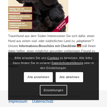
Traumhund aus dem Süden Interessieren Sie sich dafür, einen
Hund aus einem süd- oder südöstlichen Land zu „adoptieren“?
Unsere
Informations-Broschüre mit Checkliste
soll Ihnen
dabei helfen, einen möglichst gesunden vierbeinigen Freund zu
finden.
Bitte erlauben Sie uns
Cookies
zu benutzen. Alle Infos
Our
information booklet with check list
is also available in
dazu finden Sie in unserer
Datenschutzerklärung
oder in
english.
den Einstellungen.
Alle annehmen
Alle ablehnen
Einstellungen
Copyright © 2005 - 2026 parasitosen.de und Parasitus Ex e.V.
Impressum
Datenschutz