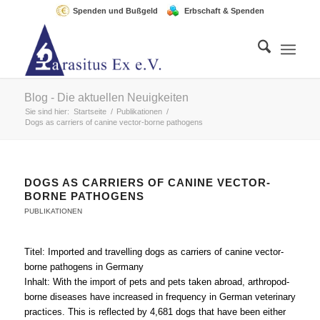
Spenden und Bußgeld
Erbschaft & Spenden
Blog - Die aktuellen Neuigkeiten
Sie sind hier:
Startseite
/
Publikationen
/
Dogs as carriers of canine vector-borne pathogens
DOGS AS CARRIERS OF CANINE VECTOR-
BORNE PATHOGENS
PUBLIKATIONEN
Titel: Imported and travelling dogs as carriers of canine vector-
borne pathogens in Germany
Inhalt: With the import of pets and pets taken abroad, arthropod-
borne diseases have increased in frequency in German veterinary
practices. This is reflected by 4,681 dogs that have been either