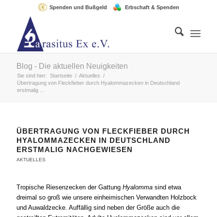
Spenden und Bußgeld
Erbschaft & Spenden
Blog - Die aktuellen Neuigkeiten
Sie sind hier:
Startseite
/
Aktuelles
/
Übertragung von Fleckfieber durch Hyalommazecken in Deutschland
erstmalig ...
ÜBERTRAGUNG VON FLECKFIEBER DURCH
HYALOMMAZECKEN IN DEUTSCHLAND
ERSTMALIG NACHGEWIESEN
AKTUELLES
Tropische Riesenzecken der Gattung
Hyalomma
sind etwa
dreimal so groß wie unsere einheimischen Verwandten Holzbock
und Auwaldzecke. Auffällig sind neben der Größe auch die