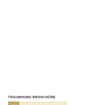
Helfen Sie mit, parasitäre
Erkrankungen zu bekämpfen.
Werden Sie
Mitglied
in
unserem gemeinnützigen
Verein
Parasitus Ex e. V.
!
Der Mindestbeitrag ist mit 30
Euro/Jahr bewusst niedrig.
Auch
Spenden
von
Nichtmitgliedern sind herzlich
willkommen.
TRAUMHUND BROSCHÜRE