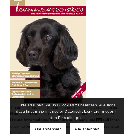
Bitte erlauben Sie uns
Cookies
zu benutzen. Alle Infos
Traumhund aus dem Süden Interessieren Sie sich dafür, einen
dazu finden Sie in unserer
Datenschutzerklärung
oder in
Hund aus einem süd- oder südöstlichen Land zu „adoptieren“?
den Einstellungen.
Unsere
Informations-Broschüre mit Checkliste
soll Ihnen
dabei helfen, einen möglichst gesunden vierbeinigen Freund zu
Alle annehmen
Alle ablehnen
finden.