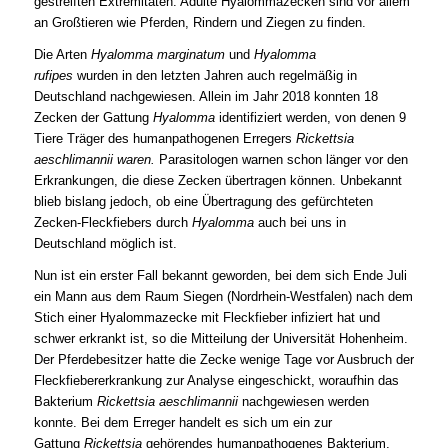
gestreiften Extremitäten. Adulte Hyalommazecken sind vor allem
an Großtieren wie Pferden, Rindern und Ziegen zu finden.
Die Arten
Hyalomma marginatum
und
Hyalomma
rufipes
wurden in den letzten Jahren auch regelmäßig in
Deutschland nachgewiesen. Allein im Jahr 2018 konnten 18
Zecken der Gattung
Hyalomma
identifiziert werden, von denen 9
Tiere Träger des humanpathogenen Erregers
Rickettsia
aeschlimannii
waren
.
Parasitologen warnen schon länger vor den
Erkrankungen, die diese Zecken übertragen können. Unbekannt
blieb bislang jedoch, ob eine Übertragung des gefürchteten
Zecken-Fleckfiebers durch
Hyalomma
auch bei uns in
Deutschland möglich ist.
Nun ist ein erster Fall bekannt geworden, bei dem sich Ende Juli
ein Mann aus dem Raum Siegen (Nordrhein-Westfalen) nach dem
Stich einer Hyalommazecke mit Fleckfieber infiziert hat und
schwer erkrankt ist, so die Mitteilung der Universität Hohenheim.
Der Pferdebesitzer hatte die Zecke wenige Tage vor Ausbruch der
Fleckfiebererkrankung zur Analyse eingeschickt, woraufhin das
Bakterium
Rickettsia aeschlimannii
nachgewiesen werden
konnte. Bei dem Erreger handelt es sich um ein zur
Gattung
Rickettsia
gehörendes humanpathogenes Bakterium,