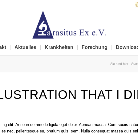
akt
Aktuelles
Krankheiten
Forschung
Downloa
Sie sind hier:
Star
LLUSTRATION THAT I D
scing elit. Aenean commodo ligula eget dolor. Aenean massa. Cum sociis nat
cies nec, pellentesque eu, pretium quis, sem. Nulla consequat massa quis en